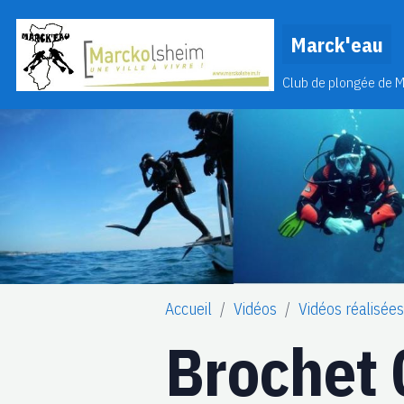
Marck'eau
Club de plongée de 
Accueil
Vidéos
Vidéos réalisée
Brochet