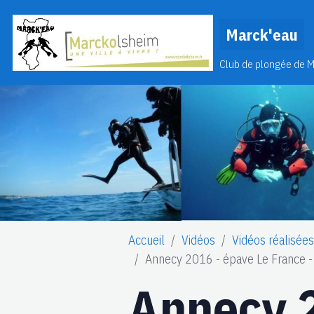
Marck'eau
Club de plongée de 
Accueil
Vidéos
Vidéos réalisée
Annecy 2016 - épave Le France - 
Annecy 