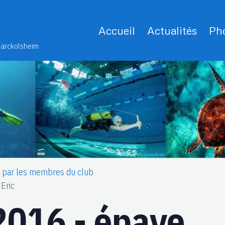
Accueil
Actualités
Pho
Marckolsheim
s par les membres du club
Eric
2016 - épave