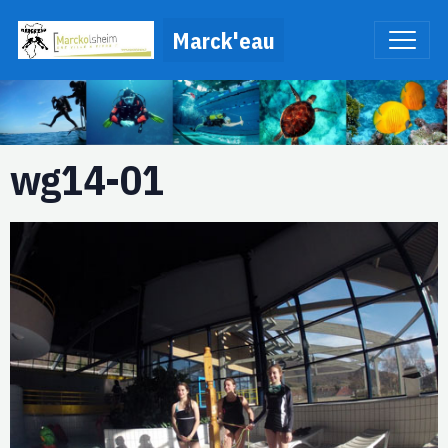
Marck'eau
wg14-01