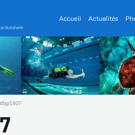
Accueil
Actualités
Pho
Marckolsheim
rifap1407
07