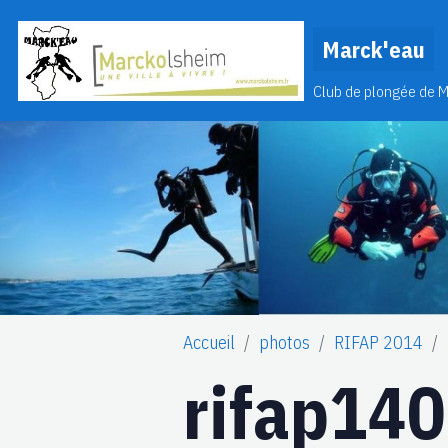
Marck'eau
Club de plongée de 
Accueil
photos
RIFAP 2014
rifap14