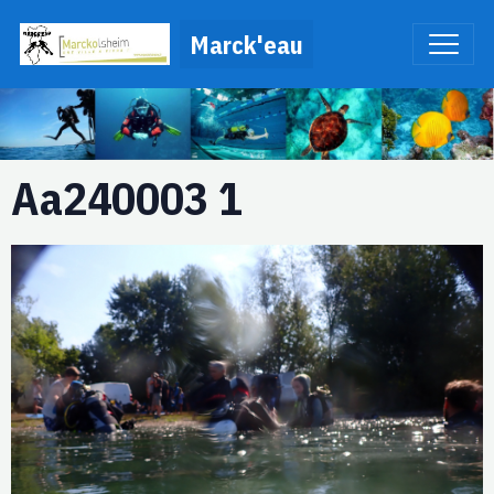
Marck'eau
Aa240003 1