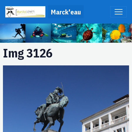
Marck'eau
Img 3126