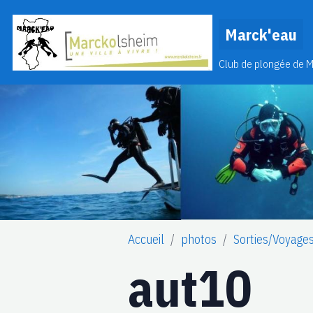
Marck'eau
Club de plongée de 
Accueil
photos
Sorties/Voyage
aut10