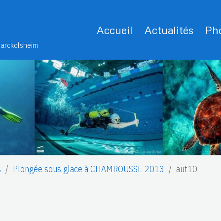
Accueil
Actualités
Pho
Marckolsheim
s
Plongée sous glace à CHAMROUSSE 2013
aut10