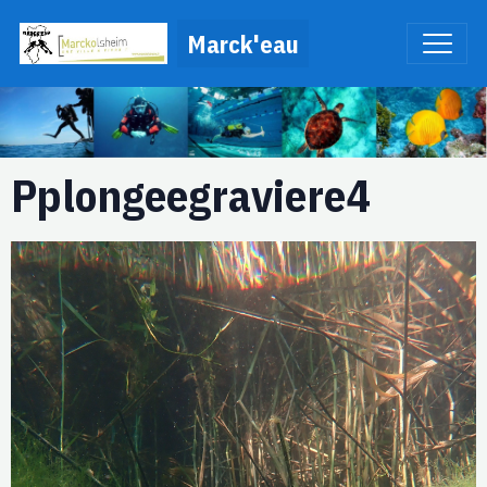
Marck'eau
Pplongeegraviere4