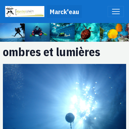
Marck'eau
ombres et lumières