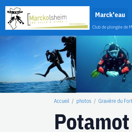
Marck'eau
Club de plongée de 
Accueil
photos
Gravière du For
Potamot 