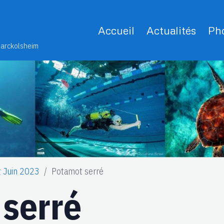
Accueil
Actualités
Pho
Marckolsheim
t Juin 2023
Potamot serré
serré