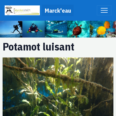
Marck'eau
Potamot luisant