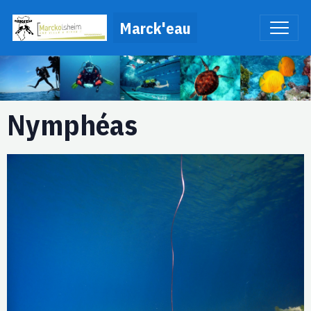
Marck'eau
Nymphéas