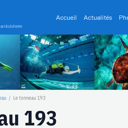
Accueil
Actualités
Pho
Marckolsheim
eau
Le tonneau 193
eau 193