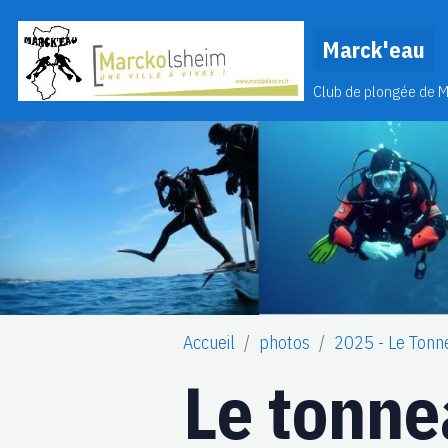
Marck'eau
Club de plongée de 
Accueil
photos
2025 - Le Tonn
Le tonn