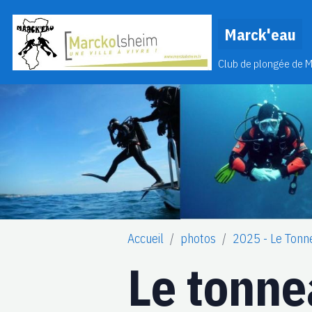
Marck'eau
Club de plongée de 
Accueil
photos
2025 - Le Tonn
Le tonn