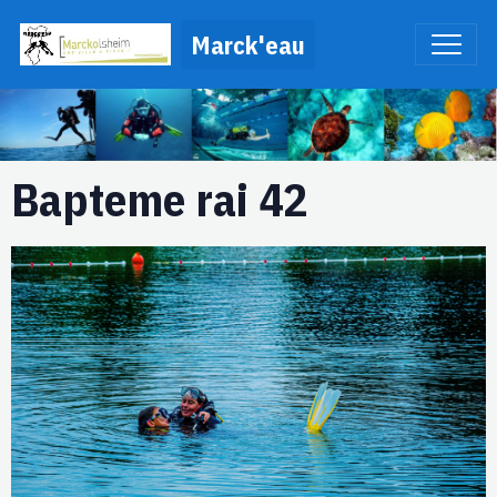
Marck'eau
Bapteme rai 42