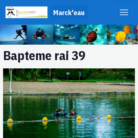
Marck'eau
Bapteme rai 39